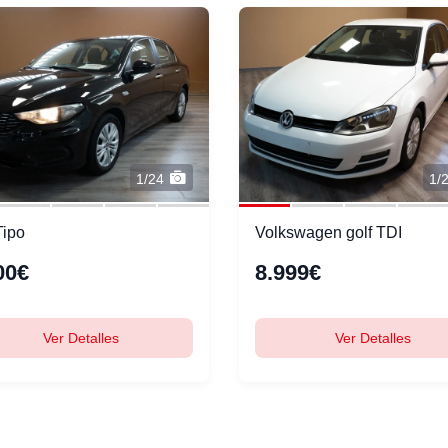
1/24
1/
Tipo
Volkswagen golf TDI
00€
8.999€
Ver Detalles
Ver Detalles