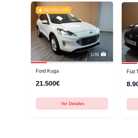
DESATACADO
1/35
Ford Kuga
Fiat 
21.500€
8.9
Ver Detalles