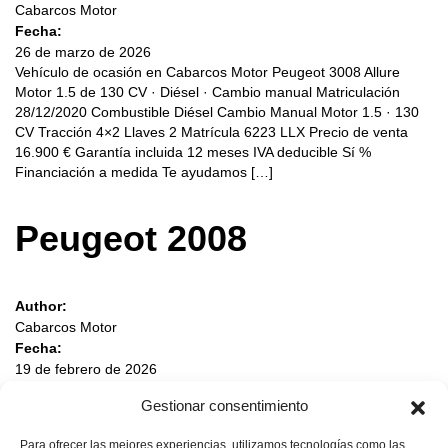
Cabarcos Motor
Fecha:
26 de marzo de 2026
Vehículo de ocasión en Cabarcos Motor Peugeot 3008 Allure
Motor 1.5 de 130 CV · Diésel · Cambio manual Matriculación
28/12/2020 Combustible Diésel Cambio Manual Motor 1.5 · 130
CV Tracción 4×2 Llaves 2 Matrícula 6223 LLX Precio de venta
16.900 € Garantía incluida 12 meses IVA deducible Sí %
Financiación a medida Te ayudamos […]
Peugeot 2008
Author:
Cabarcos Motor
Fecha:
19 de febrero de 2026
Vehículo de ocasión en Cabarcos Motor Peugeot 2008 Active
Gestionar consentimiento
Pack Motor 1.5 de 110 CV · Diésel · Cambio manual Kilometraje
135.200 km Matriculación 05/02/2021 Combustible Diésel Cambio
Para ofrecer las mejores experiencias, utilizamos tecnologías como las