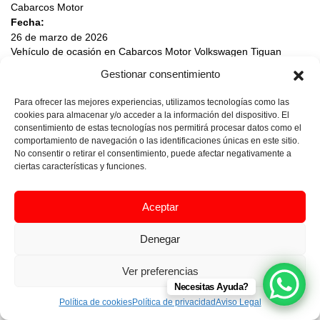
Cabarcos Motor
Fecha:
26 de marzo de 2026
Vehículo de ocasión en Cabarcos Motor Volkswagen Tiguan
Motor 2.0 de 150 CV · Diésel · Cambio manual Kilometraje
Gestionar consentimiento
110.000 km Matriculación 29/08/2019 Combustible Diésel Cambio
Manual Motor 2.0 · 150 CV Tracción 4×2 Llaves 2 Precio de venta
Para ofrecer las mejores experiencias, utilizamos tecnologías como las
23.500 € Garantía incluida 12 meses IVA deducible Sí %
cookies para almacenar y/o acceder a la información del dispositivo. El
Financiación a medida Te ayudamos a […]
consentimiento de estas tecnologías nos permitirá procesar datos como el
comportamiento de navegación o las identificaciones únicas en este sitio.
No consentir o retirar el consentimiento, puede afectar negativamente a
ciertas características y funciones.
Aceptar
Denegar
Ver preferencias
Aviso Legal
|
Política de Privacidad
|
Política de Cookies
Necesitas Ayuda?
© 2026 Cabarcos Motor.
Todos los derechos reservados.
Política de cookies
Política de privacidad
Aviso Legal